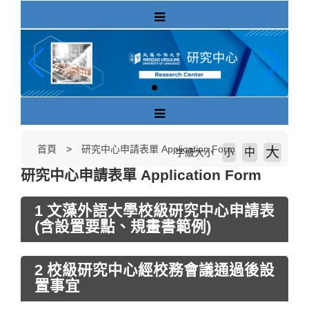
跳
到
主
要
內
容
區
塊
首頁
研究中心申請表單 Application Form
大
中
字級大小
小
研究中心申請表單 Application Form
1 文藻外語大學校級研究中心申請表
(含設置要點、規畫書範例)
2 校級研究中心經校務會議通過後設
置事宜